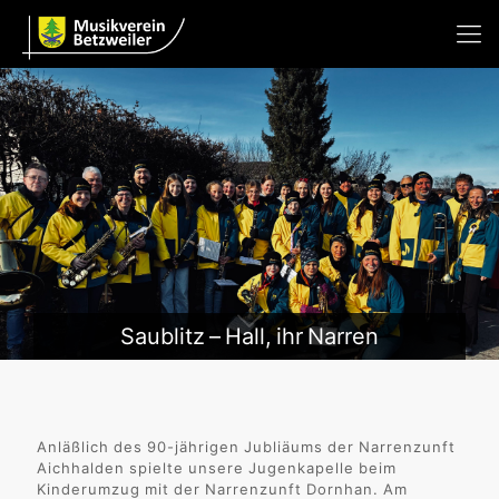
Saublitz – Hall, ihr Narren
Anläßlich des 90-jährigen Jubliäums der Narrenzunft
Aichhalden spielte unsere Jugenkapelle beim
Kinderumzug mit der Narrenzunft Dornhan. Am